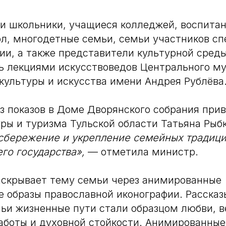
и школьники, учащиеся колледжей, воспита
л, многодетные семьи, семьи участников с
ии, а также представители культурной сре
ь лекциями искусствоведов Центрального му
культуры и искусства имени Андрея Рублёва
из показов в Доме Дворянского собрания при
ры и туризма Тульской области Татьяна Рыб
 сбережение и укрепление семейных традиц
го государства»,
— отметила министр.
аскрывает тему семьи через анимированные
 образы православной иконографии. Рассказ
чьи жизненные пути стали образцом любви, в
аботы и духовной стойкости. Анимированные