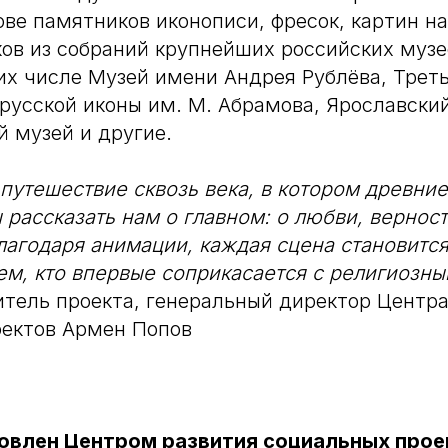
ове памятников иконописи, фресок, картин н
ов из собраний крупнейших российских музе
их числе Музей имени Андрея Рублёва, Трет
 русской иконы им. М. Абрамова, Ярославски
 музей и другие.
путешествие сквозь века, в котором древни
 рассказать нам о главном: о любви, верност
лагодаря анимации, каждая сцена становится
ем, кто впервые соприкасается с религиозны
итель проекта, генеральный директор Центра
оектов Армен Попов
овлен Центром развития социальных прое