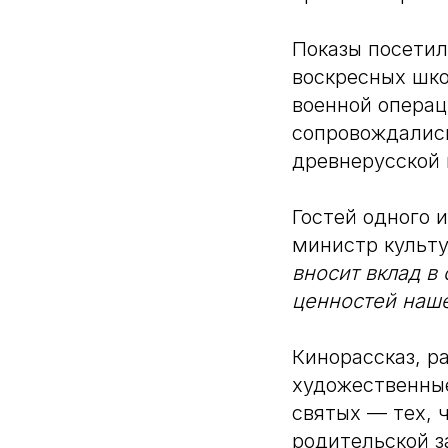
Показы посетил
воскресных шко
военной операц
сопровождалис
древнерусской 
Гостей одного 
министр культу
вносит вклад в
ценностей наше
Кинорассказ, р
художественные
святых — тех, 
родительской з