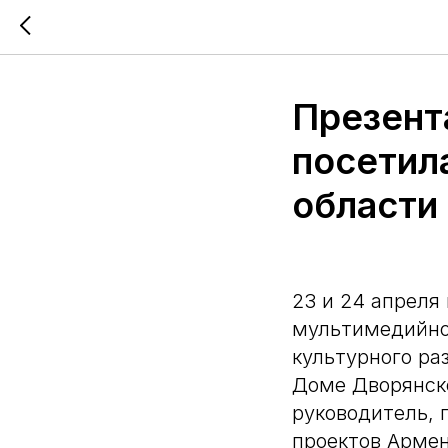
Презента
посетил
области
23 и 24 апреля
мультимедийно
культурного ра
Доме Дворянско
руководитель, 
проектов Армен