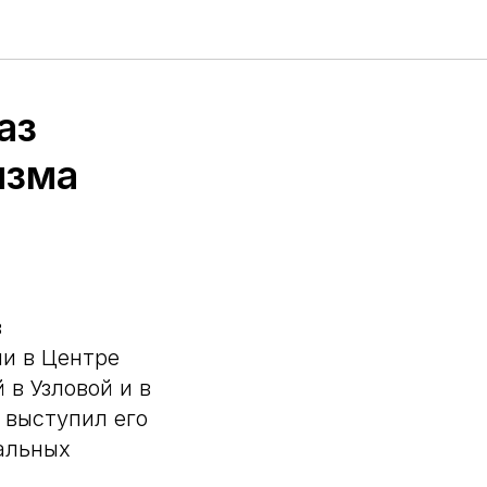
аз
изма
в
и в Центре
 в Узловой и в
 выступил его
альных