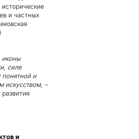
а исторические
ев и частных
ьяковская
й
е иконы
и, силе
 понятной и
м искусством, –
 развития
ктов и