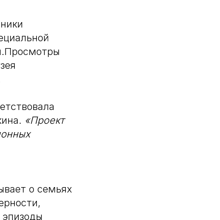
нники
пециальной
ды.Просмотры
зея
.
ветствовала
кина.
«Проект
ионных
ывает о семьях
ерности,
 эпизоды