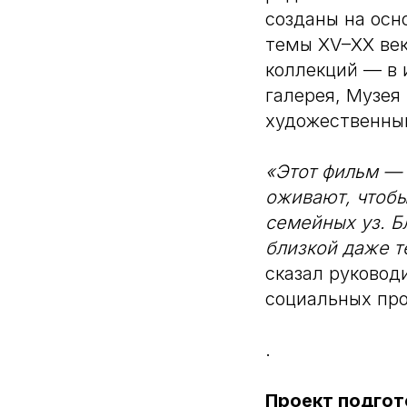
созданы на осн
темы XV–XX век
коллекций — в 
галерея, Музея
художественный
«Этот фильм — 
оживают, чтобы
семейных уз. Б
близкой даже т
сказал руковод
социальных пр
.
Проект подгот